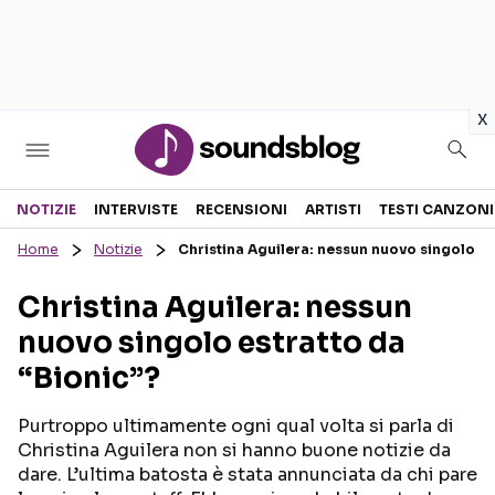
in
x
Sezioni
NOTIZIE
INTERVISTE
RECENSIONI
ARTISTI
TESTI CANZONI
Home
Notizie
Christina Aguilera: nessun nuovo singolo es
NOTIZIE
ARTISTI
Christina Aguilera: nessun
RECENSIONI MUSICALI
TESTI CANZONI
nuovo singolo estratto da
INTERVISTE
TOUR ED EVENTI
“Bionic”?
GOSSIP E CURIOSITÀ
TALENT SHOW
Purtroppo ultimamente ogni qual volta si parla di
Christina Aguilera non si hanno buone notizie da
dare. L’ultima batosta è stata annunciata da chi pare