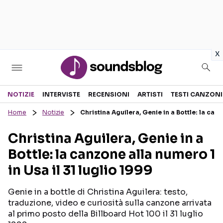
in
x
Sezioni
NOTIZIE
INTERVISTE
RECENSIONI
ARTISTI
TESTI CANZONI
Home
Notizie
Christina Aguilera, Genie in a Bottle: la canz
NOTIZIE
ARTISTI
Christina Aguilera, Genie in a
RECENSIONI MUSICALI
TESTI CANZONI
Bottle: la canzone alla numero 1
INTERVISTE
TOUR ED EVENTI
in Usa il 31 luglio 1999
GOSSIP E CURIOSITÀ
TALENT SHOW
Genie in a bottle di Christina Aguilera: testo,
traduzione, video e curiosità sulla canzone arrivata
al primo posto della Billboard Hot 100 il 31 luglio