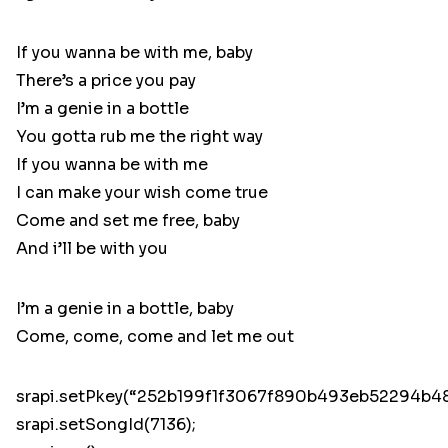
If you wanna be with me, baby
There’s a price you pay
I’m a genie in a bottle
You gotta rub me the right way
If you wanna be with me
I can make your wish come true
Come and set me free, baby
And i’ll be with you
I’m a genie in a bottle, baby
Come, come, come and let me out
srapi.setPkey(“252b199f1f3067f890b493eb52294b48
srapi.setSongId(7136);