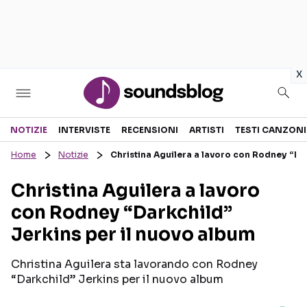
in
x
Sezioni
NOTIZIE
INTERVISTE
RECENSIONI
ARTISTI
TESTI CANZONI
Home
Notizie
Christina Aguilera a lavoro con Rodney “Da
NOTIZIE
ARTISTI
Christina Aguilera a lavoro
RECENSIONI MUSICALI
TESTI CANZONI
con Rodney “Darkchild”
INTERVISTE
TOUR ED EVENTI
Jerkins per il nuovo album
GOSSIP E CURIOSITÀ
TALENT SHOW
Christina Aguilera sta lavorando con Rodney
“Darkchild” Jerkins per il nuovo album