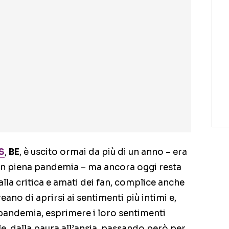
S
,
BE
, è uscito ormai da più di un anno – era
n piena pandemia – ma ancora oggi resta
alla critica e amati dei fan, complice anche
ano di aprirsi ai sentimenti più intimi e,
 pandemia, esprimere i loro sentimenti
e, dalla paura all’ansia, passando però per