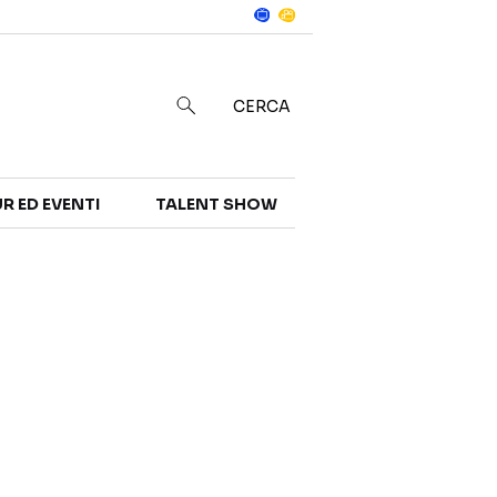
Notizie
in
CERCA
R ED EVENTI
TALENT SHOW