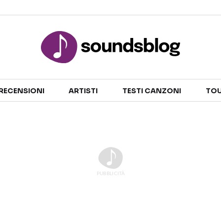
Sezioni
RECENSIONI
ARTISTI
TESTI CANZONI
TOU
NOTIZIE
ARTISTI
RECENSIONI MUSICALI
TESTI CANZONI
INTERVISTE
TOUR ED EVENTI
GOSSIP E CURIOSITÀ
TALENT SHOW