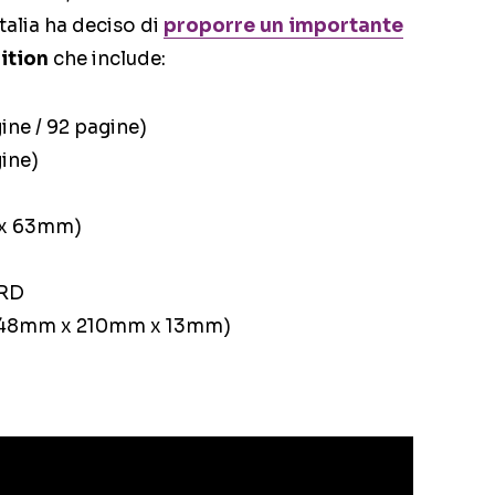
talia ha deciso di
proporre un importante
ition
che include:
e / 92 pagine)
ine)
 x 63mm)
RD
148mm x 210mm x 13mm)