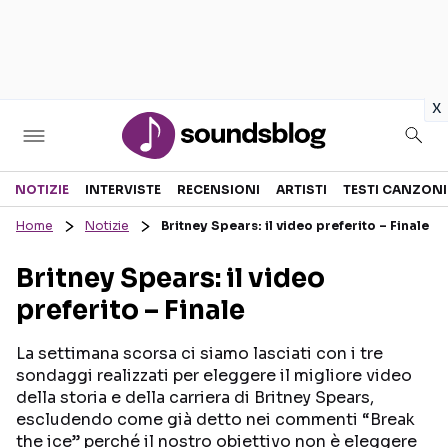
in
x
Sezioni
NOTIZIE
INTERVISTE
RECENSIONI
ARTISTI
TESTI CANZONI
Home
Notizie
Britney Spears: il video preferito – Finale
NOTIZIE
ARTISTI
Britney Spears: il video
RECENSIONI MUSICALI
TESTI CANZONI
preferito – Finale
INTERVISTE
TOUR ED EVENTI
GOSSIP E CURIOSITÀ
TALENT SHOW
La settimana scorsa ci siamo lasciati con i tre
sondaggi realizzati per eleggere il migliore video
della storia e della carriera di Britney Spears,
escludendo come già detto nei commenti “Break
the ice” perché il nostro obiettivo non è eleggere