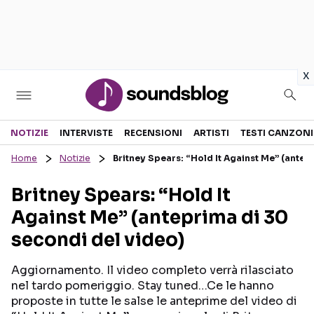
in
x
Sezioni
NOTIZIE
INTERVISTE
RECENSIONI
ARTISTI
TESTI CANZONI
Home
Notizie
Britney Spears: “Hold It Against Me” (antep
NOTIZIE
ARTISTI
Britney Spears: “Hold It
RECENSIONI MUSICALI
TESTI CANZONI
Against Me” (anteprima di 30
INTERVISTE
TOUR ED EVENTI
secondi del video)
GOSSIP E CURIOSITÀ
TALENT SHOW
Aggiornamento. Il video completo verrà rilasciato
nel tardo pomeriggio. Stay tuned…Ce le hanno
proposte in tutte le salse le anteprime del video di