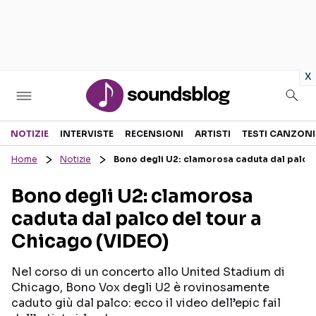
in
x
Sezioni
NOTIZIE
INTERVISTE
RECENSIONI
ARTISTI
TESTI CANZONI
Home
Notizie
Bono degli U2: clamorosa caduta dal palco 
NOTIZIE
ARTISTI
Bono degli U2: clamorosa
RECENSIONI MUSICALI
TESTI CANZONI
caduta dal palco del tour a
INTERVISTE
TOUR ED EVENTI
Chicago (VIDEO)
GOSSIP E CURIOSITÀ
TALENT SHOW
Nel corso di un concerto allo United Stadium di
Chicago, Bono Vox degli U2 è rovinosamente
caduto giù dal palco: ecco il video dell’epic fail