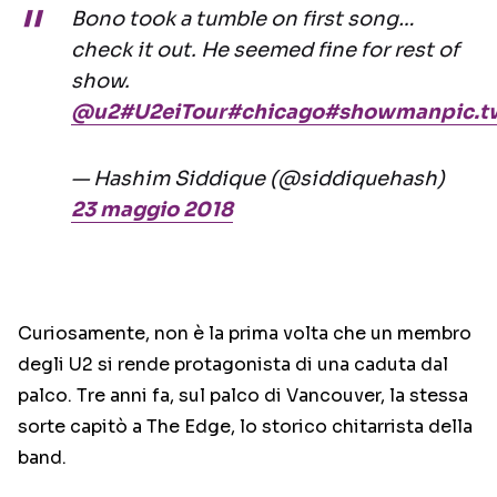
Bono took a tumble on first song…
check it out. He seemed fine for rest of
show.
@u2
#U2eiTour
#chicago
#showman
pic.t
— Hashim Siddique (@siddiquehash)
23 maggio 2018
Curiosamente, non è la prima volta che un membro
degli U2 si rende protagonista di una caduta dal
palco. Tre anni fa, sul palco di Vancouver, la stessa
sorte capitò a The Edge, lo storico chitarrista della
band.