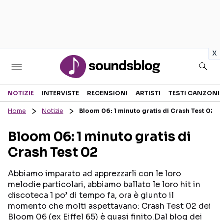
in
x
Sezioni
NOTIZIE
INTERVISTE
RECENSIONI
ARTISTI
TESTI CANZONI
Home
Notizie
Bloom 06: 1 minuto gratis di Crash Test 02
NOTIZIE
ARTISTI
Bloom 06: 1 minuto gratis di
RECENSIONI MUSICALI
TESTI CANZONI
Crash Test 02
INTERVISTE
TOUR ED EVENTI
GOSSIP E CURIOSITÀ
TALENT SHOW
Abbiamo imparato ad apprezzarli con le loro
melodie particolari, abbiamo ballato le loro hit in
discoteca 1 po’ di tempo fa, ora è giunto il
momento che molti aspettavano: Crash Test 02 dei
Bloom 06 (ex Eiffel 65) è quasi finito.Dal blog dei