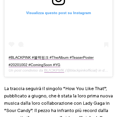
Visualizza questo post su Instagram
#BLACKPINK #블랙핑크 #TheAlbum #TeaserPoster
#20201002 #ComingSoon #YG
Un post condiviso da
BLΛƆKPIИK
(@blackpinkofficial) in data:
27
La traccia seguirà il singolo “How You Like That”,
pubblicato a giugno, che è stata la loro prima nuova
musica dalla loro collaborazione con Lady Gaga in
“Sour Candy”. Il pezzo ha infranto più record dalla