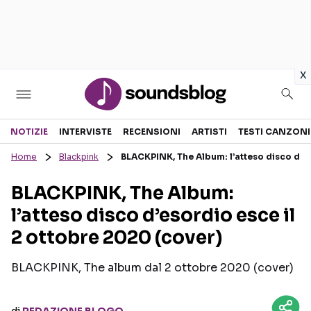
in
x
Sezioni
NOTIZIE
INTERVISTE
RECENSIONI
ARTISTI
TESTI CANZONI
Home
Blackpink
BLACKPINK, The Album: l’atteso disco d’es
NOTIZIE
ARTISTI
BLACKPINK, The Album:
RECENSIONI MUSICALI
TESTI CANZONI
l’atteso disco d’esordio esce il
INTERVISTE
TOUR ED EVENTI
2 ottobre 2020 (cover)
GOSSIP E CURIOSITÀ
TALENT SHOW
BLACKPINK, The album dal 2 ottobre 2020 (cover)