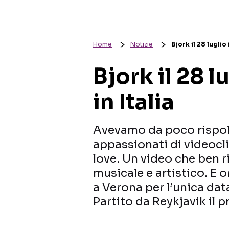
Home
Notizie
Bjork il 28 luglio
Bjork il 28 l
in Italia
Avevamo da poco rispolv
appassionati di videoclip
love. Un video che ben r
musicale e artistico. E 
a Verona per l’unica data
Partito da Reykjavik il p