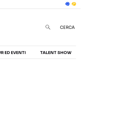
Notizie
in
CERCA
R ED EVENTI
TALENT SHOW