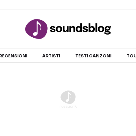
Sezioni
RECENSIONI
ARTISTI
TESTI CANZONI
TOU
NOTIZIE
ARTISTI
RECENSIONI MUSICALI
TESTI CANZONI
INTERVISTE
TOUR ED EVENTI
GOSSIP E CURIOSITÀ
TALENT SHOW