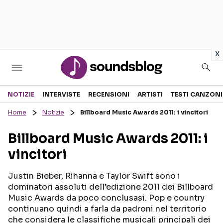
in
x
Sezioni
NOTIZIE
INTERVISTE
RECENSIONI
ARTISTI
TESTI CANZONI
Home
Notizie
Billboard Music Awards 2011: i vincitori
NOTIZIE
ARTISTI
Billboard Music Awards 2011: i
RECENSIONI MUSICALI
TESTI CANZONI
vincitori
INTERVISTE
TOUR ED EVENTI
GOSSIP E CURIOSITÀ
TALENT SHOW
Justin Bieber, Rihanna e Taylor Swift sono i
dominatori assoluti dell’edizione 2011 dei Billboard
Music Awards da poco conclusasi. Pop e country
continuano quindi a farla da padroni nel territorio
che considera le classifiche musicali principali dei