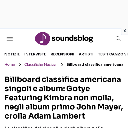
in
x
Sezioni
NOTIZIE
INTERVISTE
RECENSIONI
ARTISTI
TESTI CANZONI
Home
Classifiche Musicali
Billboard classifica americana 
NOTIZIE
ARTISTI
Billboard classifica americana
RECENSIONI MUSICALI
TESTI CANZONI
singoli e album: Gotye
INTERVISTE
TOUR ED EVENTI
Featuring Kimbra non molla,
GOSSIP E CURIOSITÀ
TALENT SHOW
negli album primo John Mayer,
crolla Adam Lambert