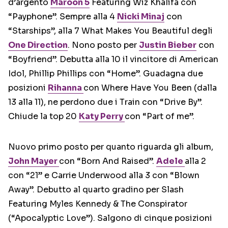
d’argento
Maroon 5
Featuring Wiz Khalifa con
“Payphone”. Sempre alla 4
Nicki Minaj
con
“Starships”, alla 7 What Makes You Beautiful degli
One Direction
. Nono posto per
Justin Bieber
con
“Boyfriend”. Debutta alla 10 il vincitore di American
Idol, Phillip Phillips con “Home”. Guadagna due
posizioni
Rihanna
con Where Have You Been (dalla
13 alla 11), ne perdono due i Train con “Drive By”.
Chiude la top 20
Katy Perry
con “Part of me”.
Nuovo primo posto per quanto riguarda gli album,
John Mayer
con “Born And Raised”.
Adele
alla 2
con “21” e Carrie Underwood alla 3 con “Blown
Away”. Debutto al quarto gradino per Slash
Featuring Myles Kennedy & The Conspirator
(“Apocalyptic Love”). Salgono di cinque posizioni