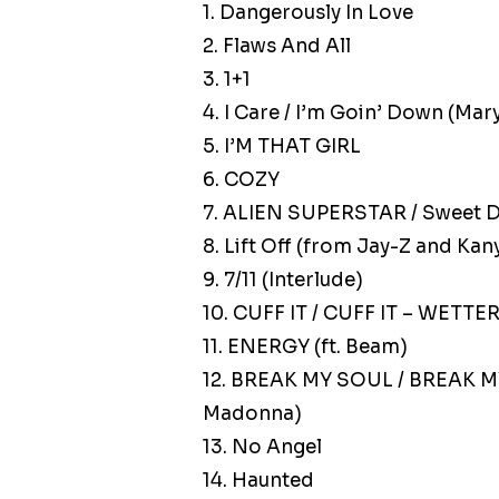
1. Dangerously In Love
2. Flaws And All
3. 1+1
4. I Care / I’m Goin’ Down (Mary
5. I’M THAT GIRL
6. COZY
7. ALIEN SUPERSTAR / Sweet 
8. Lift Off (from Jay-Z and 
9. 7/11 (Interlude)
10. CUFF IT / CUFF IT – WETTE
11. ENERGY (ft. Beam)
12. BREAK MY SOUL / BREAK M
Madonna)
13. No Angel
14. Haunted