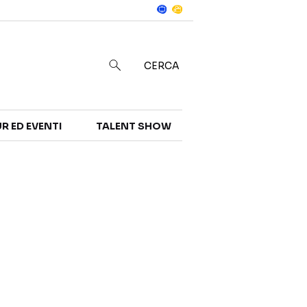
Notizie
in
CERCA
R ED EVENTI
TALENT SHOW