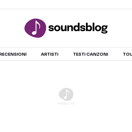
Sezioni
RECENSIONI
ARTISTI
TESTI CANZONI
TOU
NOTIZIE
ARTISTI
RECENSIONI MUSICALI
TESTI CANZONI
INTERVISTE
TOUR ED EVENTI
GOSSIP E CURIOSITÀ
TALENT SHOW