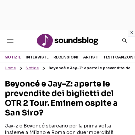
in
x
Sezioni
NOTIZIE
INTERVISTE
RECENSIONI
ARTISTI
TESTI CANZONI
Home
Notizie
Beyoncé e Jay-Z: aperte le prevendite dei b
NOTIZIE
ARTISTI
Beyoncé e Jay-Z: aperte le
RECENSIONI MUSICALI
TESTI CANZONI
prevendite dei biglietti del
INTERVISTE
TOUR ED EVENTI
OTR 2 Tour. Eminem ospite a
GOSSIP E CURIOSITÀ
TALENT SHOW
San Siro?
Jay-z e Beyoncé sbarcano per la prima volta
insieme a Milano e Roma con due imperdibili