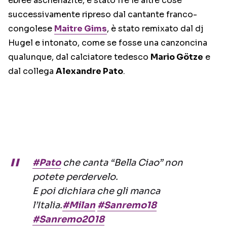
ebree aschenazite, è stato fre le altre cose
successivamente ripreso dal cantante franco-
congolese
Maitre Gims
, è stato remixato dal dj
Hugel e intonato, come se fosse una canzoncina
qualunque, dal calciatore tedesco
Mario
Götze
e
dal collega
Alexandre Pato
.
#Pato
che canta “Bella Ciao” non
potete perdervelo.
E poi dichiara che gli manca
l’Italia.
#Milan
#Sanremo18
#Sanremo2018