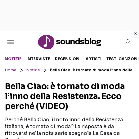
in
x
Sezioni
NOTIZIE
INTERVISTE
RECENSIONI
ARTISTI
TESTI CANZONI
Home
Notizie
Bella Ciao: è tornato di moda l’inno della 
NOTIZIE
ARTISTI
Bella Ciao: è tornato di moda
RECENSIONI MUSICALI
TESTI CANZONI
l’inno della Resistenza. Ecco
INTERVISTE
TOUR ED EVENTI
perché (VIDEO)
GOSSIP E CURIOSITÀ
TALENT SHOW
Perché Bella Ciao, il noto inno della Resistenza
italiana, è tornato di moda? La risposta è da
ritrovarsi nella nota serie spagnola La Casa de