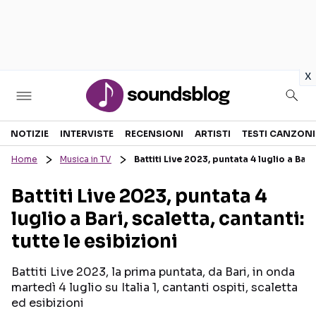
in
x
Sezioni
NOTIZIE
INTERVISTE
RECENSIONI
ARTISTI
TESTI CANZONI
Home
Musica in TV
Battiti Live 2023, puntata 4 luglio a Bari,
NOTIZIE
ARTISTI
Battiti Live 2023, puntata 4
RECENSIONI MUSICALI
TESTI CANZONI
luglio a Bari, scaletta, cantanti:
INTERVISTE
TOUR ED EVENTI
tutte le esibizioni
GOSSIP E CURIOSITÀ
TALENT SHOW
Battiti Live 2023, la prima puntata, da Bari, in onda
martedì 4 luglio su Italia 1, cantanti ospiti, scaletta
ed esibizioni