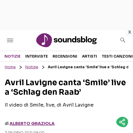
in
x
Sezioni
NOTIZIE
INTERVISTE
RECENSIONI
ARTISTI
TESTI CANZONI
Home
Notizie
Avril Lavigne canta ‘Smile’ live a ‘Schlag de
NOTIZIE
ARTISTI
Avril Lavigne canta ‘Smile’ live
RECENSIONI MUSICALI
TESTI CANZONI
a ‘Schlag den Raab’
INTERVISTE
TOUR ED EVENTI
GOSSIP E CURIOSITÀ
TALENT SHOW
Il video di Smile, live, di Avril Lavigne
di
ALBERTO GRAZIOLA
7 GIUGNO 2011 09:00