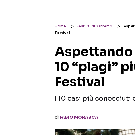
Home
Festival di Sanremo
Aspet
Festival
Aspettando 
10 “plagi” p
Festival
I 10 casi più conosciuti 
di
FABIO MORASCA