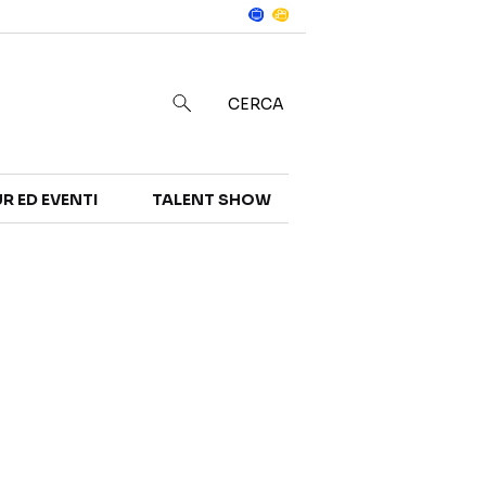
Notizie
in
CERCA
R ED EVENTI
TALENT SHOW