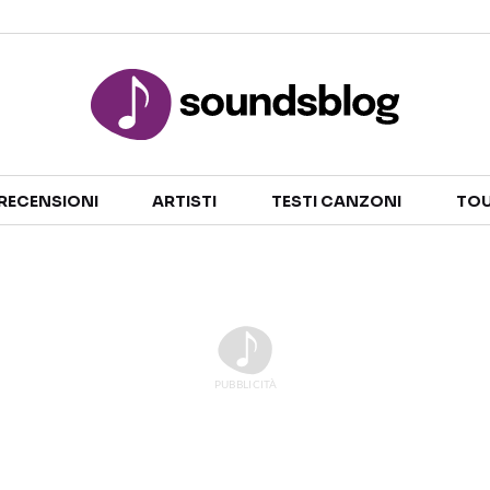
Sezioni
RECENSIONI
ARTISTI
TESTI CANZONI
TOU
NOTIZIE
ARTISTI
RECENSIONI MUSICALI
TESTI CANZONI
INTERVISTE
TOUR ED EVENTI
GOSSIP E CURIOSITÀ
TALENT SHOW