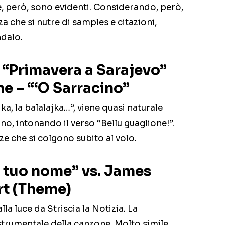
e, però, sono evidenti. Considerando, però,
nza che si nutre di samples e citazioni,
dalo.
– “Primavera a Sarajevo”
e – “‘O Sarracino”
a, la balalajka…”, viene quasi naturale
no, intonando il verso “Bellu guaglione!”.
ze che si colgono subito al volo.
l tuo nome” vs. James
rt (Theme)
a luce da Striscia la Notizia. La
 strumentale della canzone. Molto simile.