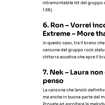
intramontabile hit del gruppo d
1.56).
6. Ron – Vorrei inco
Extreme – More th
In questo caso, tra il brano che 
canzone del gruppo rock statuni
chitarra acustica che apre il b
7. Nek – Laura non c
penso
La canzone che lanciò definitiva
ma anche in buona parte del m
Provate ad ascoltare la melodia 