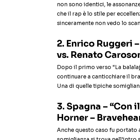
non sono identici, le assonanz
che il rap è lo stile per eccelle
sinceramente non vedo lo scan
2. Enrico Ruggeri 
vs. Renato Caroson
Dopo il primo verso “La balalajk
continuare a canticchiare il bra
Una di quelle tipiche somiglian
3. Spagna – “Con i
Horner – Bravehea
Anche questo caso fu portato all
somiglianza si trova nell’intro