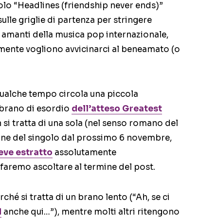
golo “Headlines (friendship never ends)”
ulle griglie di partenza per stringere
li amanti della musica pop internazionale,
mente vogliono avvicinarci al beneamato (o
qualche tempo circola una piccola
l brano di esordio
dell’atteso Greatest
 si tratta di una sola (nel senso romano del
 line del singolo dal prossimo 6 novembre,
reve estratto
assolutamente
 faremo ascoltare al termine del post.
hé si tratta di un brano lento (“Ah, se ci
d
anche qui…”), mentre molti altri ritengono