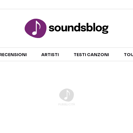
Sezioni
RECENSIONI
ARTISTI
TESTI CANZONI
TOU
NOTIZIE
ARTISTI
RECENSIONI MUSICALI
TESTI CANZONI
INTERVISTE
TOUR ED EVENTI
GOSSIP E CURIOSITÀ
TALENT SHOW