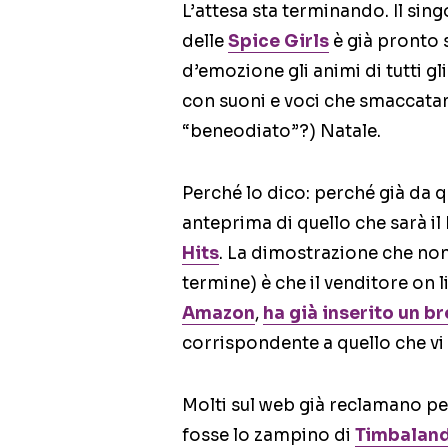
L’attesa sta terminando. Il sin
delle
Spice Girls
è già pronto s
d’emozione gli animi di tutti g
con suoni e voci che smaccata
“beneodiato”?) Natale.
Perché lo dico: perché già da 
anteprima di quello che sarà i
Hits
. La dimostrazione che non
termine) è che il venditore on
Amazon
,
ha già inserito un b
corrispondente a quello che vi
Molti sul web già reclamano perc
fosse lo zampino di
Timbalan