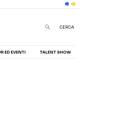
Notizie
in
CERCA
R ED EVENTI
TALENT SHOW