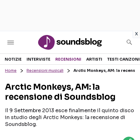
in
x
Sezioni
NOTIZIE
INTERVISTE
RECENSIONI
ARTISTI
TESTI CANZONI
Home
Recensioni musicali
Arctic Monkeys, AM: la recensi
NOTIZIE
ARTISTI
Arctic Monkeys, AM: la
RECENSIONI MUSICALI
TESTI CANZONI
recensione di Soundsblog
INTERVISTE
TOUR ED EVENTI
GOSSIP E CURIOSITÀ
TALENT SHOW
Il 9 Settembre 2013 esce finalmente il quinto disco
in studio degli Arctic Monkeys: la recensione di
Soundsblog.