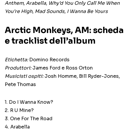
Anthem
,
Arabella
,
Why’d You Only Call Me When
You’re High
,
Mad Sounds, I Wanna Be Yours
Arctic Monkeys, AM: scheda
e tracklist dell’album
Etichetta:
Domino Records
Produttori:
James Ford e Ross Orton
Musicisti ospiti:
Josh Homme, Bill Ryder-Jones,
Pete Thomas
1. Do I Wanna Know?
2. R U Mine?
3. One For The Road
4. Arabella