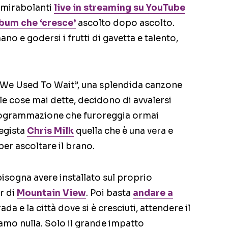
, mirabolanti
live in
streaming
su YouTube
lbum che ‘cresce’
ascolto dopo ascolto.
ano e godersi i frutti di gavetta e talento,
 “We Used To Wait”, una splendida canzone
lle cose mai dette, decidono di avvalersi
 programmazione che furoreggia ormai
egista
Chris Milk
quella che è una vera e
per ascoltare il brano.
isogna avere installato sul proprio
er di
Mountain View
. Poi basta
andare a
trada e la città dove si è cresciuti, attendere il
amo nulla. Solo il grande impatto