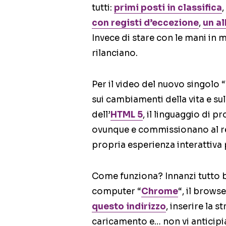
tutti:
primi posti in classifica
con registi d’eccezione
,
un a
Invece di stare con le mani in m
rilanciano.
Per il video del nuovo singolo
sui cambiamenti della vita e su
dell’
HTML 5
, il linguaggio di
ovunque e commissionano al r
propria esperienza interattiva 
Come funziona? Innanzi tutto b
computer “
Chrome
“, il brows
questo indirizzo
, inserire la s
caricamento e… non vi anticipi