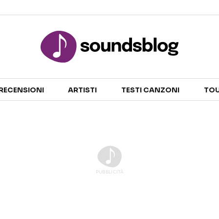
Sezioni
RECENSIONI
ARTISTI
TESTI CANZONI
TOU
NOTIZIE
ARTISTI
RECENSIONI MUSICALI
TESTI CANZONI
INTERVISTE
TOUR ED EVENTI
GOSSIP E CURIOSITÀ
TALENT SHOW