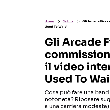
Home
Notizie
Gli Arcade Fire c
Used To Wait”
Gli Arcade F
commissiona
il video int
Used To Wai
Cosa può fare una band
notorietà? Riposare sugl
a una carriera modesta)