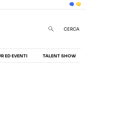
Notizie
in
CERCA
R ED EVENTI
TALENT SHOW