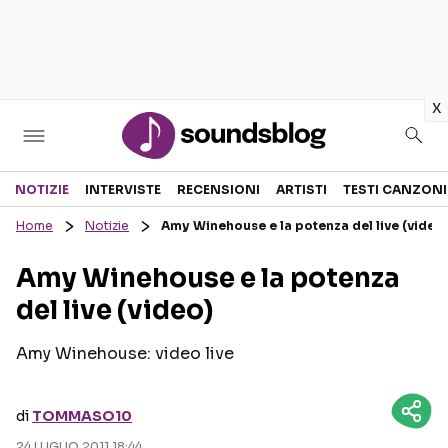
in
x
Sezioni
NOTIZIE
INTERVISTE
RECENSIONI
ARTISTI
TESTI CANZONI
Home
Notizie
Amy Winehouse e la potenza del live (video
NOTIZIE
ARTISTI
Amy Winehouse e la potenza
RECENSIONI MUSICALI
TESTI CANZONI
del live (video)
INTERVISTE
TOUR ED EVENTI
GOSSIP E CURIOSITÀ
TALENT SHOW
Amy Winehouse: video live
di
TOMMASO10
24 LUGLIO 2011 18:44