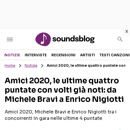
in
x
Sezioni
NOTIZIE
INTERVISTE
RECENSIONI
ARTISTI
TESTI CANZONI
Home
Notizie
Amici 2020, le ultime quattro puntate con vol
NOTIZIE
ARTISTI
Amici 2020, le ultime quattro
RECENSIONI MUSICALI
TESTI CANZONI
puntate con volti già noti: da
INTERVISTE
TOUR ED EVENTI
Michele Bravi a Enrico Nigiotti
GOSSIP E CURIOSITÀ
TALENT SHOW
Amici 2020, Michele Bravi e Enrico Nigiotti tra i
concorrenti in gara nelle ultime 4 puntate