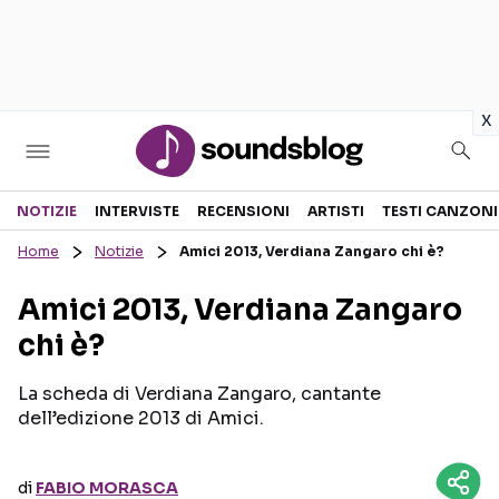
in
x
Sezioni
NOTIZIE
INTERVISTE
RECENSIONI
ARTISTI
TESTI CANZONI
Home
Notizie
Amici 2013, Verdiana Zangaro chi è?
NOTIZIE
ARTISTI
Amici 2013, Verdiana Zangaro
RECENSIONI MUSICALI
TESTI CANZONI
chi è?
INTERVISTE
TOUR ED EVENTI
GOSSIP E CURIOSITÀ
TALENT SHOW
La scheda di Verdiana Zangaro, cantante
dell’edizione 2013 di Amici.
di
FABIO MORASCA