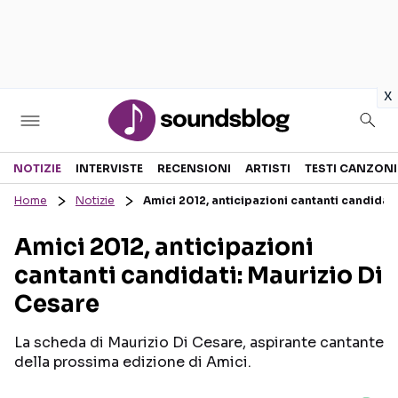
in
x
Sezioni
NOTIZIE
INTERVISTE
RECENSIONI
ARTISTI
TESTI CANZONI
Home
Notizie
Amici 2012, anticipazioni cantanti candidat
NOTIZIE
ARTISTI
Amici 2012, anticipazioni
RECENSIONI MUSICALI
TESTI CANZONI
cantanti candidati: Maurizio Di
INTERVISTE
TOUR ED EVENTI
Cesare
GOSSIP E CURIOSITÀ
TALENT SHOW
La scheda di Maurizio Di Cesare, aspirante cantante
della prossima edizione di Amici.