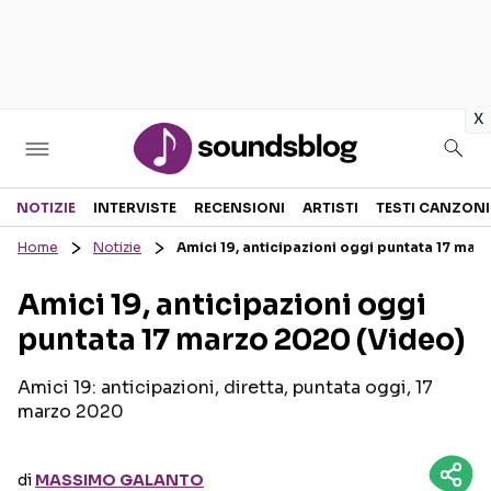
in
x
Sezioni
NOTIZIE
INTERVISTE
RECENSIONI
ARTISTI
TESTI CANZONI
Home
Notizie
Amici 19, anticipazioni oggi puntata 17 mar
NOTIZIE
ARTISTI
Amici 19, anticipazioni oggi
RECENSIONI MUSICALI
TESTI CANZONI
puntata 17 marzo 2020 (Video)
INTERVISTE
TOUR ED EVENTI
GOSSIP E CURIOSITÀ
TALENT SHOW
Amici 19: anticipazioni, diretta, puntata oggi, 17
marzo 2020
di
MASSIMO GALANTO