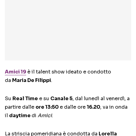
Amici 19
è il talent show ideato e condotto
da
Maria De Filippi
.
Su
Real Time
e su
Canale 5
, dal lunedì al venerdì, a
partire dalle
ore 13:50
e dalle ore
16.20
, va in onda
il
daytime
di
Amici
.
La striscia pomeridiana è condotta da
Lorella