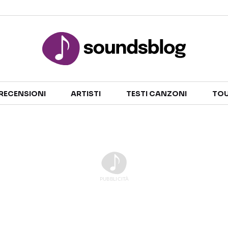
Sezioni
RECENSIONI
ARTISTI
TESTI CANZONI
TOU
NOTIZIE
ARTISTI
RECENSIONI MUSICALI
TESTI CANZONI
INTERVISTE
TOUR ED EVENTI
GOSSIP E CURIOSITÀ
TALENT SHOW