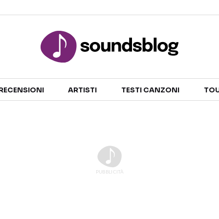
Sezioni
RECENSIONI
ARTISTI
TESTI CANZONI
TOU
NOTIZIE
ARTISTI
RECENSIONI MUSICALI
TESTI CANZONI
INTERVISTE
TOUR ED EVENTI
GOSSIP E CURIOSITÀ
TALENT SHOW