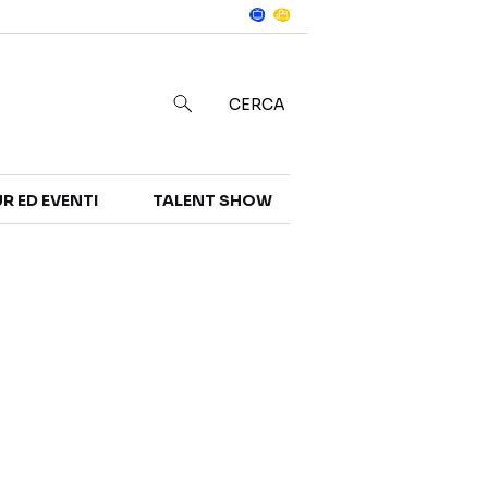
Notizie
in
CERCA
R ED EVENTI
TALENT SHOW