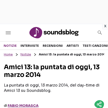
in
x
Sezioni
NOTIZIE
INTERVISTE
RECENSIONI
ARTISTI
TESTI CANZONI
Home
Notizie
Amici 13: la puntata di oggi, 13 marzo 2014
NOTIZIE
ARTISTI
Amici 13: la puntata di oggi, 13
RECENSIONI MUSICALI
TESTI CANZONI
marzo 2014
INTERVISTE
TOUR ED EVENTI
GOSSIP E CURIOSITÀ
TALENT SHOW
La puntata di oggi, 13 marzo 2014, del day-time di
Amici 13 su Soundsblog.
di
FABIO MORASCA