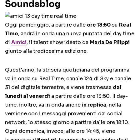
Soundsblog
Oggi pomeriggio, a partire dalle
ore 13:50
su
Real
Time
, andrà in onda una nuova puntata del day time
di
Amici
, il talent show ideato da
Maria De Filippi
giunto alla tredicesima edizione.
Quest’anno, la striscia quotidiana del programma
va in onda su Real Time, canale 124 di Sky e canale
31 del digitale terrestre, e viene trasmessa
dal
lunedì al venerdì
a partire dalle ore 13:50. Il day-
time, inoltre, va in onda anche
in replica
, nella
versione con i messaggi provenienti dai social
network, lo stesso giorno a partire dalle ore 18:10.
Ogni domenica, invece, alle ore 14:45, viene
trasmesso il
Best of
, lo speciale che racchiude il