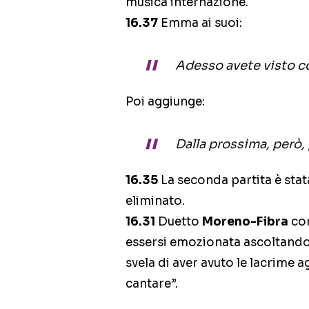
musica internazione.
16.37
Emma ai suoi:
Adesso avete visto cos
Poi aggiunge:
Dalla prossima, però,
16.35
La seconda partita è stata
eliminato.
16.31
Duetto
Moreno-Fibra
co
essersi emozionata ascoltando
svela di aver avuto le lacrime a
cantare”.