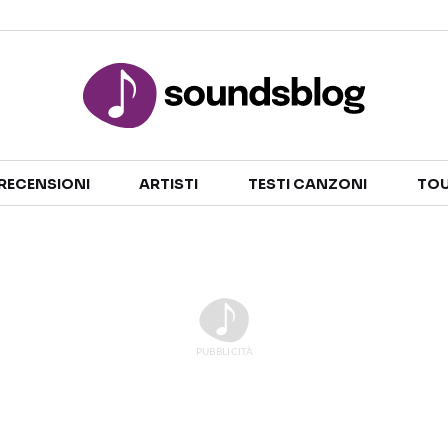
Sezioni
RECENSIONI
ARTISTI
TESTI CANZONI
TOU
NOTIZIE
ARTISTI
RECENSIONI MUSICALI
TESTI CANZONI
INTERVISTE
TOUR ED EVENTI
GOSSIP E CURIOSITÀ
TALENT SHOW