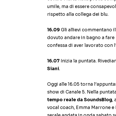
umile, ma di essere consapevol
rispetto alla collega dei blu.
16.09
Gli allievi commentano il
dovuto andare in bagno a fare 
confessa di aver lavorato con l
16.07
Inizia la puntata. Rived
Siani
.
Oggi alle 16.05 torna l’appunt
show di Canale 5. Nella puntat
tempo reale da SoundsBlog
,
vocal coach, Emma Marrone e M
serale andata in onda sabato s