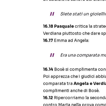
Siete stati un gioielli
16.18
Pasquale
critica la strat
Verdiana piuttosto che dare sp
16.17
Emma ad Angela:
Era una comparata mol
16.14
Bosè si complimenta con M
Poi apprezza che i giudici abbi
comparata tra
Angela e Verdi
complimenti anche di Bosè.
16.12
Ripercorriamo la seconda 
contro Marta nella prova compa