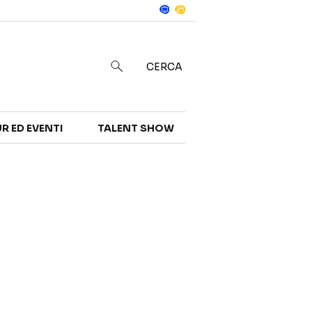
Notizie
in
CERCA
R ED EVENTI
TALENT SHOW