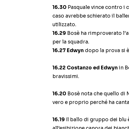
16.30
Pasquale vince contro i 
caso avrebbe schierato il ball
utilizzato.
16.29
Bosè ha rimproverato l’a
per la squadra.
16.27
Edwyn
dopo la prova si è
16.22
Costanzo ed Edwyn
in B
bravissimi.
16.20
Bosè nota che quello di 
vero e proprio perché ha canta
16.19
Il ballo di gruppo dei blu
all’esibizione canora dei bianc