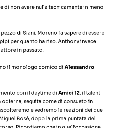
e di non avere nulla tecnicamente in meno
 pezzo di Siani. Moreno fa sapere di essere
pipì per quanto ha riso. Anthony invece
’attore in passato.
iamo il monologo comico di
Alessandro
amento con il daytime di
Amici 12
, il talent
a odierna, seguita come di consueto
in
 ascolteremo e vedremo le reazioni dei due
iguel Bosè, dopo la prima puntata del
corso. Ricordiamo che in quell’occasione