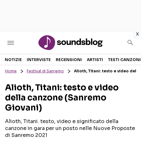
in
x
Sezioni
NOTIZIE
INTERVISTE
RECENSIONI
ARTISTI
TESTI CANZONI
Home
Festival di Sanremo
Alioth, Titani: testo e video de
NOTIZIE
ARTISTI
Alioth, Titani: testo e video
RECENSIONI MUSICALI
TESTI CANZONI
della canzone (Sanremo
INTERVISTE
TOUR ED EVENTI
Giovani)
GOSSIP E CURIOSITÀ
TALENT SHOW
Alioth, Titani. testo, video e significato della
canzone in gara per un posto nelle Nuove Proposte
di Sanremo 2021