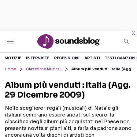
in
x
Sezioni
NOTIZIE
INTERVISTE
RECENSIONI
ARTISTI
TESTI CANZONI
Home
Classifiche Musicali
Album più venduti : Italia (Agg.
NOTIZIE
ARTISTI
Album più venduti : Italia (Agg.
RECENSIONI MUSICALI
TESTI CANZONI
29 Dicembre 2009)
INTERVISTE
TOUR ED EVENTI
GOSSIP E CURIOSITÀ
TALENT SHOW
Nello scegliere i regali (musicali) di Natale gli
italiani sembrano essere andati sul sicuro: la
classifica degli album più acquistati nel Paese non
presenta novità ai piani alti, a farla da padrone sono
ancora una volta dischi di artisti ben