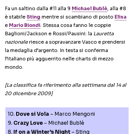
Fa un saltino dalla #11 alla 9
Michael Bublè
, alla #8
è stabile
Sting
mentre si scambiano di posto
Elisa
e
Mario Biondi
. Stessa cosa fanno le coppie
Baglioni/Jackson e Rossi/Pausini: la
Lauretta
nazionale
riesce a sopravanzare Vasco e prendersi
la medaglia d’argento. In testa si conferma
l’italiano più agguerrito nelle charts di mezzo
mondo.
[La classifica fa riferimento alla settimana dal 14 al
20 dicembre 2009]
10.
Dove si Vola
– Marco Mengoni
9.
Crazy Love
– Michael Bublè
8.
If on a Winter’s Night
– Sting