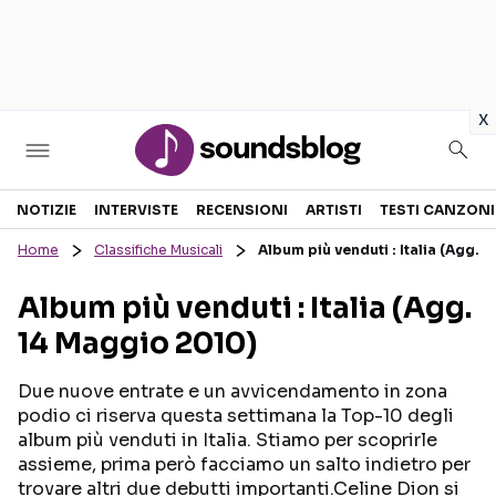
in
x
Sezioni
NOTIZIE
INTERVISTE
RECENSIONI
ARTISTI
TESTI CANZONI
Home
Classifiche Musicali
Album più venduti : Italia (Agg. 
NOTIZIE
ARTISTI
Album più venduti : Italia (Agg.
RECENSIONI MUSICALI
TESTI CANZONI
14 Maggio 2010)
INTERVISTE
TOUR ED EVENTI
GOSSIP E CURIOSITÀ
TALENT SHOW
Due nuove entrate e un avvicendamento in zona
podio ci riserva questa settimana la Top-10 degli
album più venduti in Italia. Stiamo per scoprirle
assieme, prima però facciamo un salto indietro per
trovare altri due debutti importanti.Celine Dion si