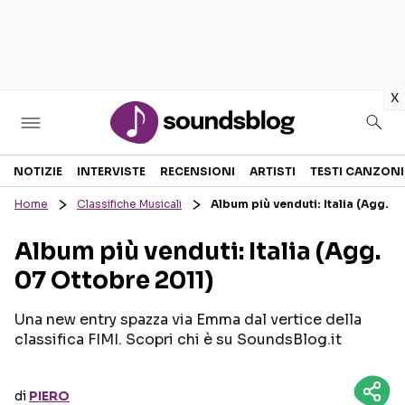
in
x
Sezioni
NOTIZIE
INTERVISTE
RECENSIONI
ARTISTI
TESTI CANZONI
Home
Classifiche Musicali
Album più venduti: Italia (Agg. 0
NOTIZIE
ARTISTI
Album più venduti: Italia (Agg.
RECENSIONI MUSICALI
TESTI CANZONI
07 Ottobre 2011)
INTERVISTE
TOUR ED EVENTI
GOSSIP E CURIOSITÀ
TALENT SHOW
Una new entry spazza via Emma dal vertice della
classifica FIMI. Scopri chi è su SoundsBlog.it
di
PIERO