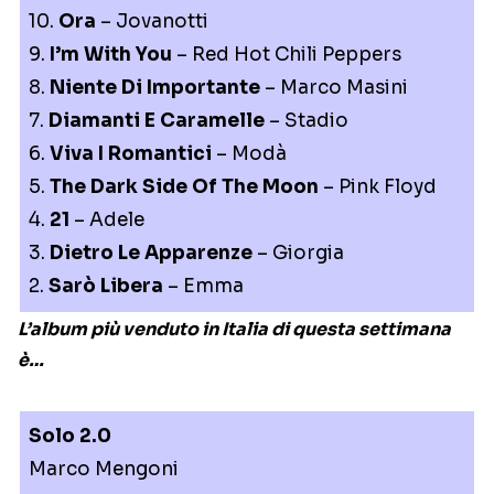
10.
Ora
– Jovanotti
9.
I’m With You
– Red Hot Chili Peppers
8.
Niente Di Importante
– Marco Masini
7.
Diamanti E Caramelle
– Stadio
6.
Viva I Romantici
– Modà
5.
The Dark Side Of The Moon
– Pink Floyd
4.
21
– Adele
3.
Dietro Le Apparenze
– Giorgia
2.
Sarò Libera
– Emma
L’album più venduto in Italia di questa settimana
è…
Solo 2.0
Marco Mengoni