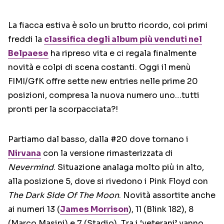
La fiacca estiva è solo un brutto ricordo, coi primi
freddi la
classifica degli album più venduti nel
Belpaese
ha ripreso vita e ci regala finalmente
novità e colpi di scena costanti. Oggi il menù
FIMI/GfK offre sette new entries nelle prime 20
posizioni, compresa la nuova numero uno…tutti
pronti per la scorpacciata?!
Partiamo dal basso, dalla #20 dove tornano i
Nirvana
con la versione rimasterizzata di
Nevermind
. Situazione analaga molto più in alto,
alla posizione 5, dove si rivedono i Pink Floyd con
The Dark Side Of The Moon
. Novità assortite anche
ai numeri 13 (
James Morrison
), 11 (Blink 182), 8
(Marco Masini) e 7 (Stadio). Tra i ‘veterani’ vanno