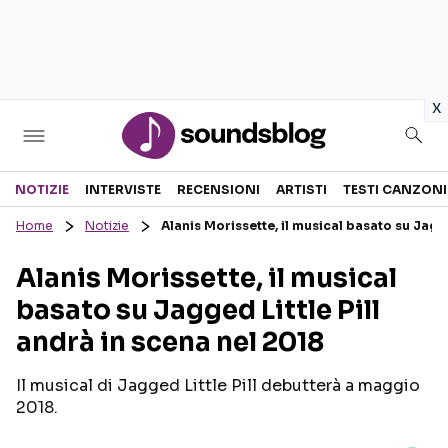
in
x
Sezioni
NOTIZIE
INTERVISTE
RECENSIONI
ARTISTI
TESTI CANZONI
Home
Notizie
Alanis Morissette, il musical basato su Jagge
NOTIZIE
ARTISTI
Alanis Morissette, il musical
RECENSIONI MUSICALI
TESTI CANZONI
basato su Jagged Little Pill
INTERVISTE
TOUR ED EVENTI
andrà in scena nel 2018
GOSSIP E CURIOSITÀ
TALENT SHOW
Il musical di Jagged Little Pill debutterà a maggio
2018.