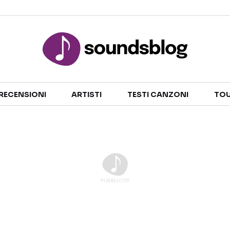
Sezioni
RECENSIONI
ARTISTI
TESTI CANZONI
TOU
NOTIZIE
ARTISTI
RECENSIONI MUSICALI
TESTI CANZONI
INTERVISTE
TOUR ED EVENTI
GOSSIP E CURIOSITÀ
TALENT SHOW