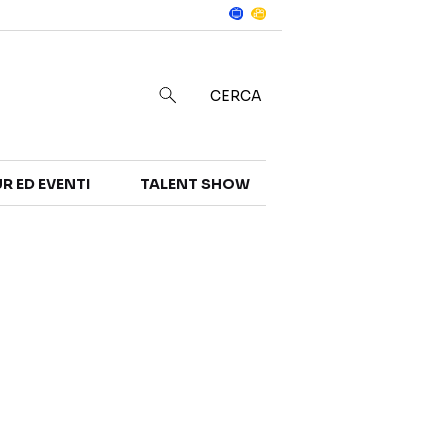
Notizie
in
CERCA
R ED EVENTI
TALENT SHOW