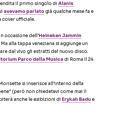
endita il primo singolo di
Alanis
ui
avevamo parlato
già qualche mese fa e
 cover ufficiale.
 in occasione dell’
Heineken Jammin
 Ma alla tappa veneziana si aggiunge un
e dal vivo gli estratti del nuovo disco.
torium Parco della Musica
di Roma il 24
isette si inserisce all’interno della
bene” (però non chiedetevi come mai il
piterà anche le esibizioni di
Erykah Badu
e