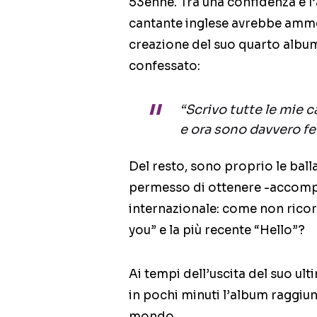
53enne. Tra una confidenza e l’
cantante inglese avrebbe ammess
creazione del suo quarto album.
confessato:
“Scrivo tutte le mie 
e ora sono davvero fe
Del resto, sono proprio le ball
permesso di ottenere -accomp
internazionale: come non ricord
you” e la più recente “Hello”?
Ai tempi dell’uscita del suo ul
in pochi minuti l’album raggiun
mondo.