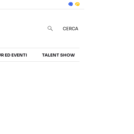
Notizie
in
CERCA
R ED EVENTI
TALENT SHOW