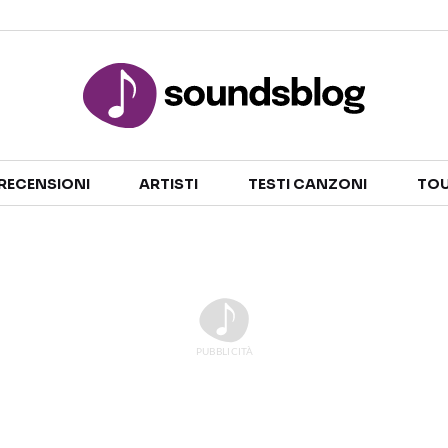
Sezioni
RECENSIONI
ARTISTI
TESTI CANZONI
TOU
NOTIZIE
ARTISTI
RECENSIONI MUSICALI
TESTI CANZONI
INTERVISTE
TOUR ED EVENTI
GOSSIP E CURIOSITÀ
TALENT SHOW