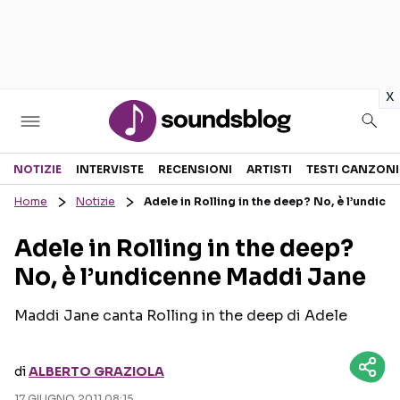
in
x
Sezioni
NOTIZIE
INTERVISTE
RECENSIONI
ARTISTI
TESTI CANZONI
Home
Notizie
Adele in Rolling in the deep? No, è l’undic
NOTIZIE
ARTISTI
Adele in Rolling in the deep?
RECENSIONI MUSICALI
TESTI CANZONI
No, è l’undicenne Maddi Jane
INTERVISTE
TOUR ED EVENTI
GOSSIP E CURIOSITÀ
TALENT SHOW
Maddi Jane canta Rolling in the deep di Adele
di
ALBERTO GRAZIOLA
17 GIUGNO 2011 08:15