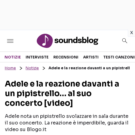
in
x
Sezioni
NOTIZIE
INTERVISTE
RECENSIONI
ARTISTI
TESTI CANZONI
Home
Notizie
Adele e la reazione davanti a un pipistrello
NOTIZIE
ARTISTI
Adele e la reazione davanti a
RECENSIONI MUSICALI
TESTI CANZONI
un pipistrello… al suo
INTERVISTE
TOUR ED EVENTI
concerto [video]
GOSSIP E CURIOSITÀ
TALENT SHOW
Adele nota un pipistrello svolazzare in sala durante
il suo concerto. La reazione è imperdibile, guarda il
video su Blogo.it