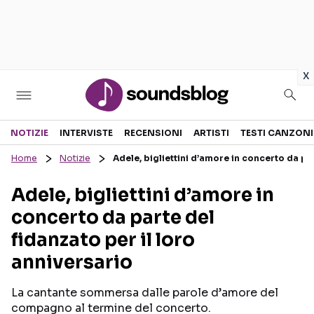
in
x
Sezioni
NOTIZIE
INTERVISTE
RECENSIONI
ARTISTI
TESTI CANZONI
Home
Notizie
Adele, bigliettini d’amore in concerto da par
NOTIZIE
ARTISTI
Adele, bigliettini d’amore in
RECENSIONI MUSICALI
TESTI CANZONI
concerto da parte del
INTERVISTE
TOUR ED EVENTI
fidanzato per il loro
GOSSIP E CURIOSITÀ
TALENT SHOW
anniversario
La cantante sommersa dalle parole d’amore del
compagno al termine del concerto.