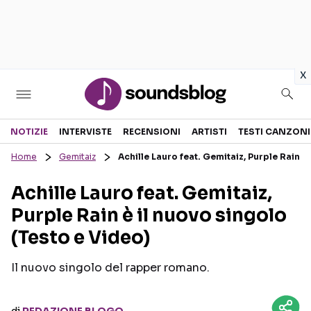
in
x
Sezioni
NOTIZIE
INTERVISTE
RECENSIONI
ARTISTI
TESTI CANZONI
Home
Gemitaiz
Achille Lauro feat. Gemitaiz, Purple Rain è
NOTIZIE
ARTISTI
Achille Lauro feat. Gemitaiz,
RECENSIONI MUSICALI
TESTI CANZONI
Purple Rain è il nuovo singolo
INTERVISTE
TOUR ED EVENTI
(Testo e Video)
GOSSIP E CURIOSITÀ
TALENT SHOW
Il nuovo singolo del rapper romano.