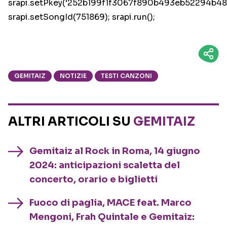
srapi.setPkey(‘252b199f1f3067f890b493eb52294b48’
srapi.setSongId(751869); srapi.run();
GEMITAIZ
NOTIZIE
TESTI CANZONI
ALTRI ARTICOLI SU
GEMITAIZ
Gemitaiz al Rock in Roma, 14 giugno
2024: anticipazioni scaletta del
concerto, orario e biglietti
Fuoco di paglia, MACE feat. Marco
Mengoni, Frah Quintale e Gemitaiz: