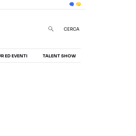
Notizie
in
CERCA
R ED EVENTI
TALENT SHOW