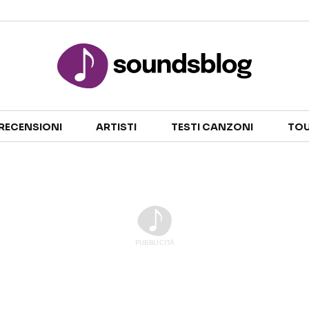
Sezioni
RECENSIONI
ARTISTI
TESTI CANZONI
TOU
NOTIZIE
ARTISTI
RECENSIONI MUSICALI
TESTI CANZONI
INTERVISTE
TOUR ED EVENTI
GOSSIP E CURIOSITÀ
TALENT SHOW