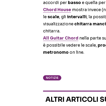
accordi per
basso
e quella pe
Chord House
mostra invece (ne
le
scale
, gli
intervalli
, la possi
visualizzazione
chitarra manc
chitarra.
All Guitar Chord
nella parte su
è possibile vedere le scale,
pro
metronomo
on line.
NOTIZIE
ALTRI ARTICOLI 