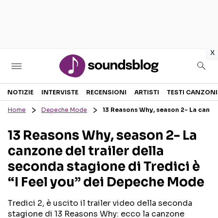
in
x
Sezioni
NOTIZIE
INTERVISTE
RECENSIONI
ARTISTI
TESTI CANZONI
Home
Depeche Mode
13 Reasons Why, season 2- La canzon
NOTIZIE
ARTISTI
13 Reasons Why, season 2- La
RECENSIONI MUSICALI
TESTI CANZONI
canzone del trailer della
INTERVISTE
TOUR ED EVENTI
seconda stagione di Tredici è
GOSSIP E CURIOSITÀ
TALENT SHOW
“I Feel you” dei Depeche Mode
Tredici 2, è uscito il trailer video della seconda
stagione di 13 Reasons Why: ecco la canzone