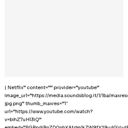
| Netflix” content=”” provider=”youtube”
image_url=”https://media.soundsblog.it/1/1ba/maxres
jpg.png” thumb_maxres=”1″
url=”https://www.youtube.com/watch?
v=bihZ7uHl3iQ”
embed=”PGRpdiBpZD0nbXAtdmlkZW9fY29udGVudF