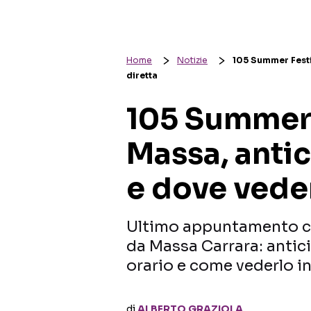
Home
Notizie
105 Summer Festiv
diretta
105 Summer 
Massa, antic
e dove veder
Ultimo appuntamento co
da Massa Carrara: antici
orario e come vederlo in
di
ALBERTO GRAZIOLA