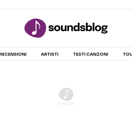
Sezioni
RECENSIONI
ARTISTI
TESTI CANZONI
TOU
NOTIZIE
ARTISTI
RECENSIONI MUSICALI
TESTI CANZONI
INTERVISTE
TOUR ED EVENTI
GOSSIP E CURIOSITÀ
TALENT SHOW