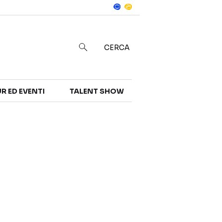
Notizie
in
CERCA
R ED EVENTI
TALENT SHOW