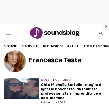
in
x
Sezioni
NOTIZIE
INTERVISTE
RECENSIONI
ARTISTI
TESTI CANZONI
NOTIZIE
ARTISTI
Francesca Testa
RECENSIONI MUSICALI
TESTI CANZONI
INTERVISTE
TOUR ED EVENTI
GOSSIP E CURIOSITÀ
GOSSIP E CURIOSITÀ
TALENT SHOW
Chi è Michelle Bertolini, moglie di
Ignazio Boschetto: da tennista
professionista a imprenditrice e
neo-mamma
1 Novembre 2025