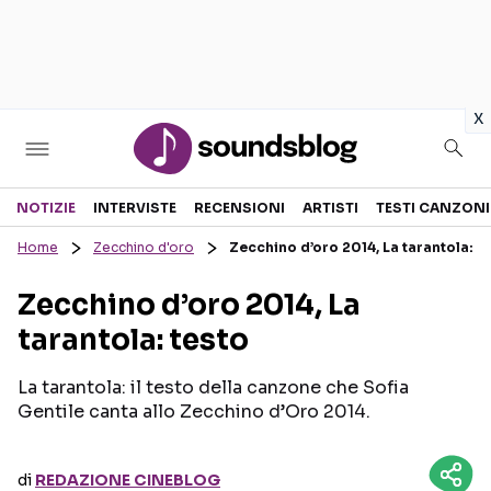
in
x
Sezioni
NOTIZIE
INTERVISTE
RECENSIONI
ARTISTI
TESTI CANZONI
Home
Zecchino d'oro
Zecchino d’oro 2014, La tarantola: t
NOTIZIE
ARTISTI
Zecchino d’oro 2014, La
RECENSIONI MUSICALI
TESTI CANZONI
tarantola: testo
INTERVISTE
TOUR ED EVENTI
GOSSIP E CURIOSITÀ
TALENT SHOW
La tarantola: il testo della canzone che Sofia
Gentile canta allo Zecchino d’Oro 2014.
di
REDAZIONE CINEBLOG