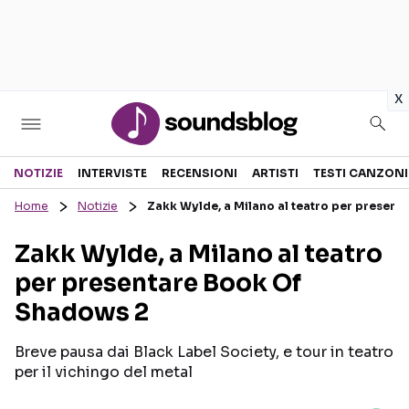
in
x
Sezioni
NOTIZIE
INTERVISTE
RECENSIONI
ARTISTI
TESTI CANZONI
Home
Notizie
Zakk Wylde, a Milano al teatro per presen
NOTIZIE
ARTISTI
Zakk Wylde, a Milano al teatro
RECENSIONI MUSICALI
TESTI CANZONI
per presentare Book Of
INTERVISTE
TOUR ED EVENTI
Shadows 2
GOSSIP E CURIOSITÀ
TALENT SHOW
Breve pausa dai Black Label Society, e tour in teatro
per il vichingo del metal