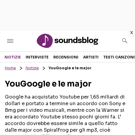
in
x
Sezioni
NOTIZIE
INTERVISTE
RECENSIONI
ARTISTI
TESTI CANZONI
Home
Notizie
YouGoogle e le major
NOTIZIE
ARTISTI
YouGoogle e le major
RECENSIONI MUSICALI
TESTI CANZONI
INTERVISTE
TOUR ED EVENTI
Google ha acquistato Youtube per 1,65 miliardi di
dollari e portato a termine un accordo con Sony e
GOSSIP E CURIOSITÀ
TALENT SHOW
Bmg per i video musicali, mentre con la Warner si
era accordato Youtube stesso pochi giorni fa. L’
accordo dovrebbe essere simile a quello fatto
dalle major con SpiralFrog per gli mp3, cioè