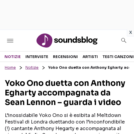
in
x
Sezioni
NOTIZIE
INTERVISTE
RECENSIONI
ARTISTI
TESTI CANZONI
Home
Notizie
Yoko Ono duetta con Anthony Egharty acco
NOTIZIE
ARTISTI
Yoko Ono duetta con Anthony
RECENSIONI MUSICALI
TESTI CANZONI
Egharty accompagnata da
INTERVISTE
TOUR ED EVENTI
Sean Lennon – guarda i video
GOSSIP E CURIOSITÀ
TALENT SHOW
L’inossidabile Yoko Ono si è esibita al Meltdown
Festival di Londra duettando con l’inconfondibile
(!) cantante Anthony Hegarty e accompagnata al