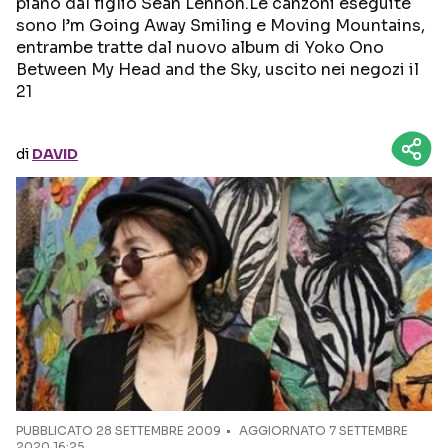
piano dal figlio Sean Lennon.Le canzoni eseguite
sono I’m Going Away Smiling e Moving Mountains,
Seguici sui social
entrambe tratte dal nuovo album di Yoko Ono
Between My Head and the Sky, uscito nei negozi il
21
di
DAVID
PUBBLICATO
28 SETTEMBRE 2009
AGGIORNATO 7 SETTEMBRE
2020 16:25