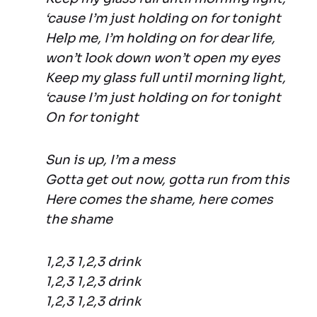
‘cause I’m just holding on for tonight
Help me, I’m holding on for dear life,
won’t look down won’t open my eyes
Keep my glass full until morning light,
‘cause I’m just holding on for tonight
On for tonight
Sun is up, I’m a mess
Gotta get out now, gotta run from this
Here comes the shame, here comes
the shame
1,2,3 1,2,3 drink
1,2,3 1,2,3 drink
1,2,3 1,2,3 drink