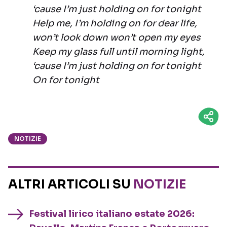
‘cause I’m just holding on for tonight
Help me, I’m holding on for dear life,
won’t look down won’t open my eyes
Keep my glass full until morning light,
‘cause I’m just holding on for tonight
On for tonight
NOTIZIE
ALTRI ARTICOLI SU
NOTIZIE
Festival lirico italiano estate 2026: