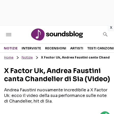
in
x
Sezioni
NOTIZIE
INTERVISTE
RECENSIONI
ARTISTI
TESTI CANZONI
Home
Notizie
X Factor Uk, Andrea Faustini canta Chandeli
NOTIZIE
ARTISTI
X Factor Uk, Andrea Faustini
RECENSIONI MUSICALI
TESTI CANZONI
canta Chandelier di Sia (Video)
INTERVISTE
TOUR ED EVENTI
GOSSIP E CURIOSITÀ
TALENT SHOW
Andrea Faustini nuovamente incredibile a X Factor
Uk: ecco il video della sua performance sulle note
di Chandelier, hit di Sia.